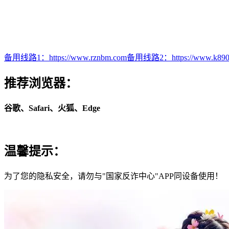
备用线路
1
：
https://www.rznbm.com
备用线路
2
：
https://www.k89
推荐浏览器：
谷歌、Safari、火狐、Edge
温馨提示：
为了您的隐私安全，请勿与"国家反诈中心"APP同设备使用！