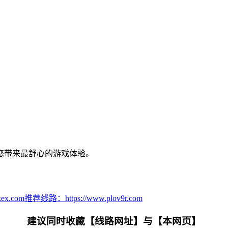
您带来最舒心的游戏体验。
kex.com
推荐线路：
https://www.plov9r.com
建议同时收藏【线路网址】与【本网页】