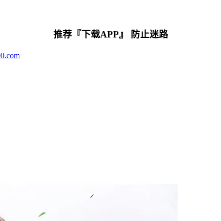
推荐『下载APP』 防止迷路
00.com