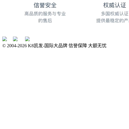
© 2004-
2026
K8凯发-国际大品牌 信誉保障 大额无忧