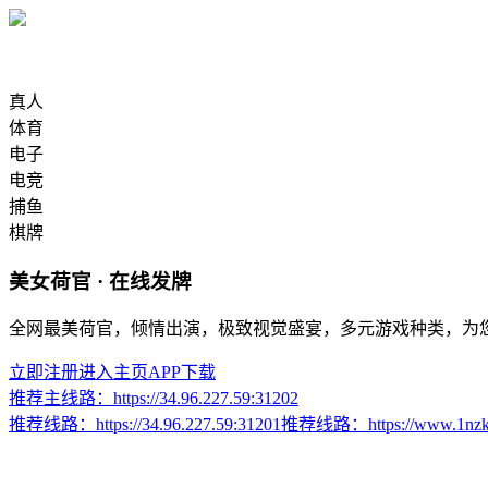
真人
体育
电子
电竞
捕鱼
棋牌
美女荷官 · 在线发牌
全网最美荷官，倾情出演，极致视觉盛宴，多元游戏种类，为
立即注册
进入主页
APP下载
推荐主线路：
https://34.96.227.59:31202
推荐线路：
https://34.96.227.59:31201
推荐线路：
https://www.1nz