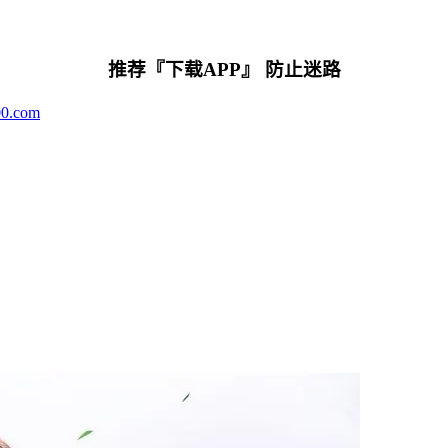
推荐『下载APP』 防止迷路
00.com