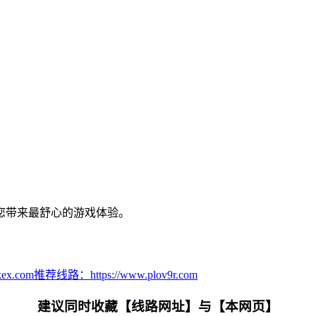
您带来最舒心的游戏体验。
kex.com
推荐线路：
https://www.plov9r.com
建议同时收藏【线路网址】与【本网页】