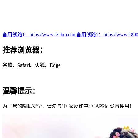
备用线路
1
：
https://www.rznbm.com
备用线路
2
：
https://www.k89
推荐浏览器：
谷歌、Safari、火狐、Edge
温馨提示：
为了您的隐私安全，请勿与"国家反诈中心"APP同设备使用！